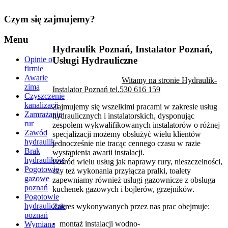
Czym
się zajmujemy?
Menu
Hydraulik Poznań, Instalator Poznań,
Opinie o
Usługi Hydrauliczne
firmie
Awarie
Witamy
na stronie Hydraulik-
zimą
Instalator Poznań tel.530 616 159
Czyszczenie
kanalizacji
Zajmujemy się wszelkimi pracami w zakresie usług
Zamrażanie
hydraulicznych i instalatorskich, dysponując
rur
zespołem wykwalifikowanych instalatorów o różnej
Zawód
specjalizacji możemy obsłużyć wielu klientów
hydraulik
jednocześnie nie tracąc cennego czasu w razie
Brak
wystąpienia awarii instalacji.
hydraulików
Pośród wielu usług jak naprawy rury, nieszczelności,
Pogotowie
czy też wykonania przyłącza pralki, toalety
gazowe
zapewniamy również usługi gazownicze z obsługa
poznań
kuchenek gazowych i bojlerów, grzejników.
Pogotowie
hydrauliczne
Zakres wykonywanych przez nas prac obejmuje:
poznań
• montaż instalacji wodno-
Wymiana