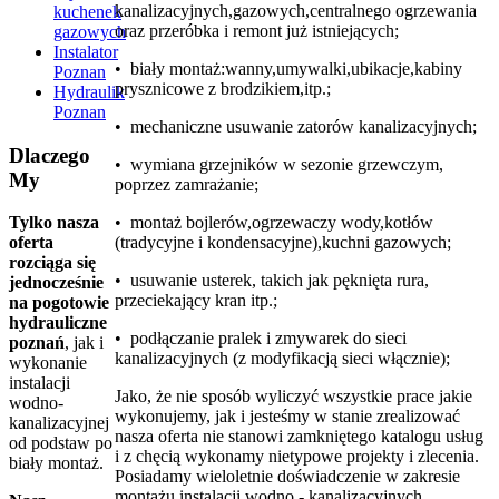
kanalizacyjnych,gazowych,centralnego ogrzewania
kuchenek
oraz przeróbka i remont już istniejących;
gazowych
Instalator
• biały montaż:wanny,umywalki,ubikacje,kabiny
Poznan
prysznicowe z brodzikiem,itp.;
Hydraulik
Poznan
• mechaniczne usuwanie zatorów kanalizacyjnych;
Dlaczego
• wymiana grzejników w sezonie grzewczym,
My
poprzez zamrażanie;
• montaż bojlerów,ogrzewaczy wody,kotłów
Tylko nasza
(tradycyjne i kondensacyjne),kuchni gazowych;
oferta
rozciąga się
• usuwanie usterek, takich jak pęknięta rura,
jednocześnie
przeciekający kran itp.;
na pogotowie
hydrauliczne
• podłączanie pralek i zmywarek do sieci
poznań
, jak i
kanalizacyjnych (z modyfikacją sieci włącznie);
wykonanie
instalacji
Jako, że nie sposób wyliczyć wszystkie prace jakie
wodno-
wykonujemy, jak i jesteśmy w stanie zrealizować
kanalizacyjnej
nasza oferta nie stanowi zamkniętego katalogu usług
od podstaw po
i z chęcią wykonamy nietypowe projekty i zlecenia.
biały montaż.
Posiadamy wieloletnie doświadczenie w zakresie
montażu instalacji wodno - kanalizacyjnych,