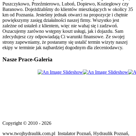
spoza kręgu własnych pracowników bez
Puszczykowo, Przeźmierowo, Luboń, Dopiewo, Koziegłowy czy
fatygowania klienta.
Baranowo. Dojeżdżaliśmy do klientów mieszkających w okolicy 35
Dbając o komfort naszych klientów udostępniamy
km od Poznania. Jesteśmy jednak otwarci na propozycje i chętnie
kontakt z naszą firmą przez całą dobę, a także
powiększymy zasięg działalności naszej firmy. Wszystko jest
zapewniamy pogotowie hydrauliczne i gazowe na
zależne od ustaleń z klientem, więc nie wahaj się i zadzwoń.
terenie Poznania.
Oszacujemy zarówno wstępny koszt usługi, jak i dojazdu. Sam
zdecydujesz czy odpowiadają Ci warunki finansowe. Ze swojej
Z nami nie musisz się zamartwiać o to, że w sobotę
strony zapewniamy, że postaramy się ustalić termin wizyty naszej
twój hydraulik nie pracuje, czy jest na urlopie, nasza
ekipy w terminie jak najbardziej dogodnym dla zleceniodawcy.
ekipa jest zawsze dostępna.
Kompetencja i fachowość w każdym calu to
Nasze
Prace-Galeria
priorytet w naszej pracy, w połączeniu z poważnym
traktowaniem swojej pracy oraz klienta i miła
obsługą zapewniamy satysfakcjonująca współpracę.
Ceniąc sobie stałych i zadowolonych klientów wciąż
poszerzamy ich grono sprostawszy ich
oczekiwaniom.
Zależy nam przede wszystkim na satysfakcji
klientów. Cieszymy się dobrą opinią, bo zatrudniamy
jedynie wykwalifikowanych pracowników,
prawdziwych specjalistów w swojej branży, po
prostu ludzi uczciwych i godnych zaufania. Wielu z
Copyright © 2010 - 2026
nich przed laty właśnie w naszej firmie rozpoczynało
karierę zawodową, jeszcze jako uczniowie
www.twojhydraulik.com.pl Instalator Poznań, Hydraulik Poznań,