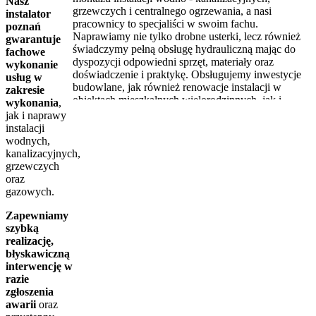
Nasz
grzewczych i centralnego ogrzewania, a nasi
instalator
pracownicy to specjaliści w swoim fachu.
poznań
Naprawiamy nie tylko drobne usterki, lecz również
gwarantuje
świadczymy pełną obsługę hydrauliczną mając do
fachowe
dyspozycji odpowiedni sprzęt, materiały oraz
wykonanie
doświadczenie i praktykę. Obsługujemy inwestycje
usług w
budowlane, jak również renowacje instalacji w
zakresie
obiektach mieszkalnych wielorodzinnych, jak i
wykonania
,
budynkach przemysłowych.
jak i naprawy
instalacji
Jeśli w Twoim domu właśnie pękła rura, zatkał się
wodnych,
odpływ lub cieknie syfon pod zlewem, bądź
kanalizacyjnych,
zakamienił się grzejnik, nie zwlekaj tylko zadzwoń i
grzewczych
zgłoś usterkę.
oraz
Hydraulik Poznań to najlepszy hydraulik w
gazowych.
Poznaniu. Zawsze dostępny Instalator Poznań i
okolice.
Zapewniamy
szybką
Świadczymy pełen zakres usług na terenie Poznania
realizację,
oraz najbliższych okolic. Dojeżdżamy do klienta w
błyskawiczną
możliwie najszybszym czasie. Gwarantujemy
interwencję w
wysoką jakość wykonania z duża precyzja i
razie
dokładność w kwestii diagnozy, naprawy, jak i
zgłoszenia
zabezpieczenia, dbamy o terminowość, która jest
awarii
oraz
istotna dla klienta, jasno prezentujemy zakres prac