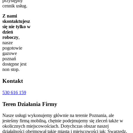
przystępny
oraz kosztorys.
cennik usług.
Cena naszych usług jest również konkurencyjna w
Z nami
stosunku do innych firm specjalizujących się
skontaktujesz
wyłącznie w hydraulice, czy instalacjach gazowych.
się nie tylko w
Proponując kompleksowa obsługę mamy możliwość
dzień
zrabatowania cen poszczególnych usług na tyle, by
roboczy
,
nasza oferta była dla Państwa atrakcyjna nie tylko
nasze
jakościowo, ale także cenowo.
pogotowie
Hydraulik i Instalator Poznań świadczy
gazowe
kompleksowe usługi z zakresu instalacji sanitarnych
poznań
oraz usługi remontowe i wykończeniowe na
dostępne jest
najwyższym poziomie usług. Realizujemy remonty
non stop.
zarówno mieszkań i domów, jaki i pomieszczeń
biurowo – usługowych zarówno w zakresie
Kontakt
drobnych prac remontowych, odświeżenia, jak i
całościowego wykończenia.
530 616 159
Pomagamy i doradzamy w kwestii inwestycji i
Teren
Działania Firmy
zakupu niezbędnych materiałów, wyposażenia
sanitarnego pod względem funkcjonalności, jakości i
sprawności rozwiązań technicznych.
Nasze usługi wykonujemy głównie na terenie Poznania, ale
Dzięki współpracy z licznymi firmami świadczącymi
jesteśmy firmą mobilną, chętnie podejmujemy się zleceń także w
przeróżne usługi jesteśmy w stanie wykonać prace,
okolicznych miejscowościach. Dotychczas obszar naszej
do których potrzebne będzie wsparcie specjalistów
działalności obejmował takie miasta i miejscowości jak: Swarzędz,