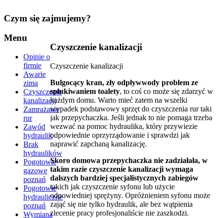
Czym
się zajmujemy?
Menu
Czyszczenie kanalizacji
Opinie o
firmie
Czyszczenie kanalizacji
Awarie
Bulgocący kran, zły odpływwody problem ze
zimą
spłukiwaniem toalety
, to coś co może się zdarzyć w
Czyszczenie
każdym domu. Warto mieć zatem na wszelki
kanalizacji
wypadek podstawowy sprzęt do czyszczenia rur taki
Zamrażanie
jak przepychaczka. Jeśli jednak to nie pomaga trzeba
rur
wezwać na pomoc hydraulika, który przywiezie
Zawód
odpowiednie oprzyrządowanie i sprawdzi jak
hydraulik
naprawić zapchaną kanalizację.
Brak
hydraulików
Skoro domowa przepychaczka nie zadziałała, w
Pogotowie
takim razie czyszczenie kanalizacji wymaga
gazowe
dalszych bardziej specjalistycznych zabiegów
poznań
takich jak czyszczenie syfonu lub użycie
Pogotowie
odpowiedniej sprężyny. Opróżnieniem syfonu może
hydrauliczne
zająć się nie tylko hydraulik, ale bez wątpienia
poznań
zlecenie pracy profesjonaliście nie zaszkodzi.
Wymiana