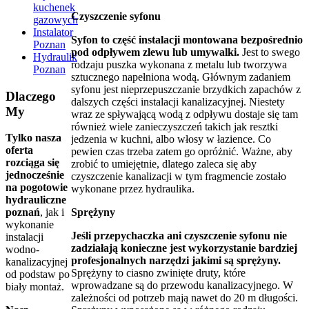
kuchenek
Czyszczenie syfonu
gazowych
Instalator
Syfon to część instalacji montowana bezpośrednio
Poznan
pod odpływem zlewu lub umywalki.
Jest to swego
Hydraulik
rodzaju puszka wykonana z metalu lub tworzywa
Poznan
sztucznego napełniona wodą. Głównym zadaniem
syfonu jest nieprzepuszczanie brzydkich zapachów z
Dlaczego
dalszych części instalacji kanalizacyjnej. Niestety
My
wraz ze spływającą wodą z odpływu dostaje się tam
również wiele zanieczyszczeń takich jak resztki
Tylko nasza
jedzenia w kuchni, albo włosy w łazience. Co
oferta
pewien czas trzeba zatem go opróżnić. Ważne, aby
rozciąga się
zrobić to umiejętnie, dlatego zaleca się aby
jednocześnie
czyszczenie kanalizacji w tym fragmencie zostało
na pogotowie
wykonane przez hydraulika.
hydrauliczne
Sprężyny
poznań
, jak i
wykonanie
Jeśli przepychaczka ani czyszczenie syfonu nie
instalacji
zadziałają konieczne jest wykorzystanie bardziej
wodno-
profesjonalnych narzędzi jakimi są sprężyny.
kanalizacyjnej
Sprężyny to ciasno zwinięte druty, które
od podstaw po
wprowadzane są do przewodu kanalizacyjnego. W
biały montaż.
zależności od potrzeb mają nawet do 20 m długości.