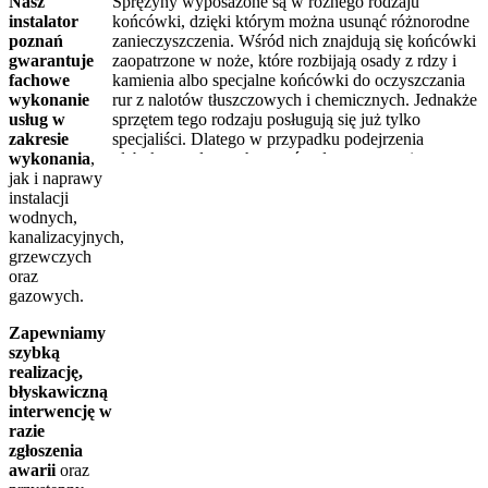
Sprężyny wyposażone są w różnego rodzaju
Nasz
końcówki, dzięki którym można usunąć różnorodne
instalator
zanieczyszczenia. Wśród nich znajdują się końcówki
poznań
zaopatrzone w noże, które rozbijają osady z rdzy i
gwarantuje
kamienia albo specjalne końcówki do oczyszczania
fachowe
rur z nalotów tłuszczowych i chemicznych. Jednakże
wykonanie
sprzętem tego rodzaju posługują się już tylko
usług w
specjaliści. Dlatego w przypadku podejrzenia
zakresie
głęboko osadzonych zatorów do czyszczenia
wykonania
,
kanalizacji koniecznie trzeba wezwać hydraulika.
jak i naprawy
instalacji
wodnych,
kanalizacyjnych,
grzewczych
oraz
gazowych.
Zapewniamy
szybką
realizację,
błyskawiczną
interwencję w
razie
zgłoszenia
awarii
oraz