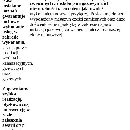
Nasz
związanych z instalacjami gazowymi, ich
instalator
nieszczelnością,
remontem, jak również
poznań
wykonaniem nowych przyłączy. Posiadamy dobrze
gwarantuje
wyposażony magazyn części zamiennych oraz duże
fachowe
doświadczenie i praktykę w zakresie napraw
wykonanie
instalacji gazowej, co wspiera skuteczność naszej
usług w
ekipy naprawczej.
zakresie
wykonania
,
Bez względu na rozmiar awarii instalacji nasz
jak i naprawy
gazownik zawsze podchodzi do realizacji usługi z
instalacji
pełnym zaangażowaniem.
wodnych,
kanalizacyjnych,
grzewczych
oraz
gazowych.
Zapewniamy
szybką
realizację,
błyskawiczną
interwencję w
razie
zgłoszenia
awarii
oraz