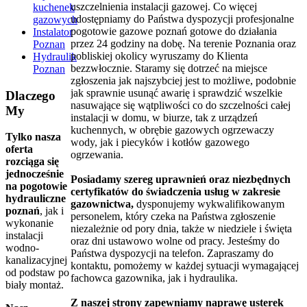
uszczelnienia instalacji gazowej. Co więcej
kuchenek
udostępniamy do Państwa dyspozycji profesjonalne
gazowych
pogotowie gazowe poznań gotowe do działania
Instalator
przez 24 godziny na dobę. Na terenie Poznania oraz
Poznan
pobliskiej okolicy wyruszamy do Klienta
Hydraulik
bezzwłocznie. Staramy się dotrzeć na miejsce
Poznan
zgłoszenia jak najszybciej jest to możliwe, podobnie
jak sprawnie usunąć awarię i sprawdzić wszelkie
Dlaczego
nasuwające się wątpliwości co do szczelności całej
My
instalacji w domu, w biurze, tak z urządzeń
kuchennych, w obrębie gazowych ogrzewaczy
Tylko nasza
wody, jak i piecyków i kotłów gazowego
oferta
ogrzewania.
rozciąga się
jednocześnie
Posiadamy szereg uprawnień oraz niezbędnych
na pogotowie
certyfikatów do świadczenia usług w zakresie
hydrauliczne
gazownictwa,
dysponujemy wykwalifikowanym
poznań
, jak i
personelem, który czeka na Państwa zgłoszenie
wykonanie
niezależnie od pory dnia, także w niedziele i święta
instalacji
oraz dni ustawowo wolne od pracy. Jesteśmy do
wodno-
Państwa dyspozycji na telefon. Zapraszamy do
kanalizacyjnej
kontaktu, pomożemy w każdej sytuacji wymagającej
od podstaw po
fachowca gazownika, jak i hydraulika.
biały montaż.
Z naszej strony zapewniamy naprawę usterek