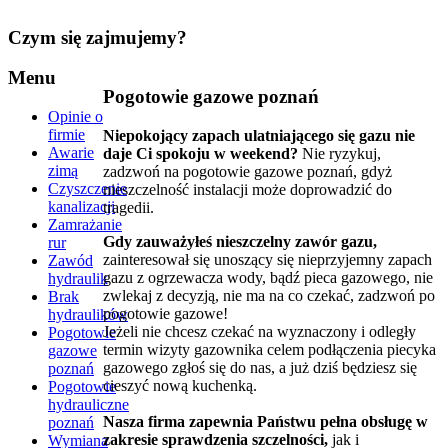
Czym
się zajmujemy?
Menu
Pogotowie gazowe poznań
Opinie o
firmie
Niepokojący zapach ulatniającego się gazu nie
Awarie
daje Ci spokoju w weekend?
Nie ryzykuj,
zimą
zadzwoń na pogotowie gazowe poznań, gdyż
Czyszczenie
nieszczelność instalacji może doprowadzić do
kanalizacji
tragedii.
Zamrażanie
Gdy zauważyłeś nieszczelny zawór gazu,
rur
zainteresował się unoszący się nieprzyjemny zapach
Zawód
gazu z ogrzewacza wody, bądź pieca gazowego, nie
hydraulik
zwlekaj z decyzją, nie ma na co czekać, zadzwoń po
Brak
pogotowie gazowe!
hydraulików
Jeżeli nie chcesz czekać na wyznaczony i odległy
Pogotowie
termin wizyty gazownika celem podłączenia piecyka
gazowe
gazowego zgłoś się do nas, a już dziś będziesz się
poznań
cieszyć nową kuchenką.
Pogotowie
hydrauliczne
Nasza firma zapewnia Państwu pełna obsługę w
poznań
zakresie sprawdzenia szczelności,
jak i
Wymiana